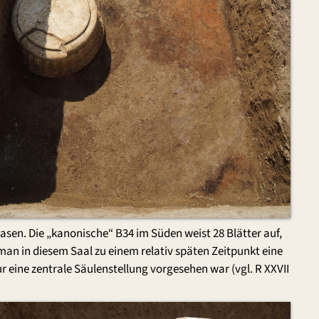
en. Die „kanonische“ B34 im Süden weist 28 Blätter auf,
man in diesem Saal zu einem relativ späten Zeitpunkt eine
r eine zentrale Säulenstellung vorgesehen war (vgl. R XXVII