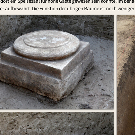
 dort ein Speisesaal für hohe Gäste gewesen sein könnte; im be
er aufbewahrt. Die Funktion der übrigen Räume ist noch weniger 