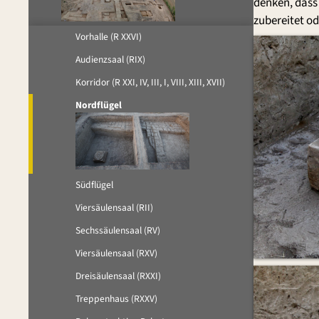
denken, dass
zubereitet od
Vorhalle (R XXVI)
Audienzsaal (RIX)
Korridor (R XXI, IV, III, I, VIII, XIII, XVII)
Nordflügel
Südflügel
Viersäulensaal (RII)
Sechssäulensaal (RV)
Viersäulensaal (RXV)
Dreisäulensaal (RXXI)
Treppenhaus (RXXV)