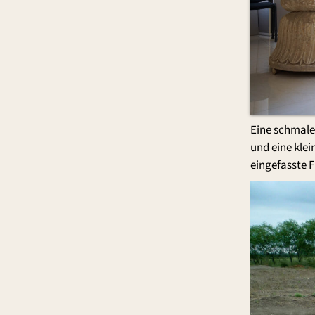
Eine schmale
und eine kle
eingefasste 