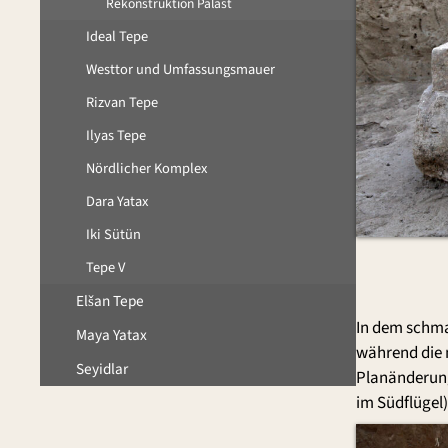
Rekonstruktion Palast
Ideal Tepe
Westtor und Umfassungsmauer
Rizvan Tepe
Ilyas Tepe
Nördlicher Komplex
Dara Yatax
Iki Sütün
Tepe V
Elšan Tepe
In dem schma
Maya Yatax
während die n
Seyidlar
Planänderung 
im Südflügel)