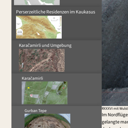
Perserzeitliche Residenzen im Kaukasus
Karačamirli und Umgebung
Karačamirli
RXXXVI mit Wulst
Gurban Tepe
Im Nordflügel
gelangte man