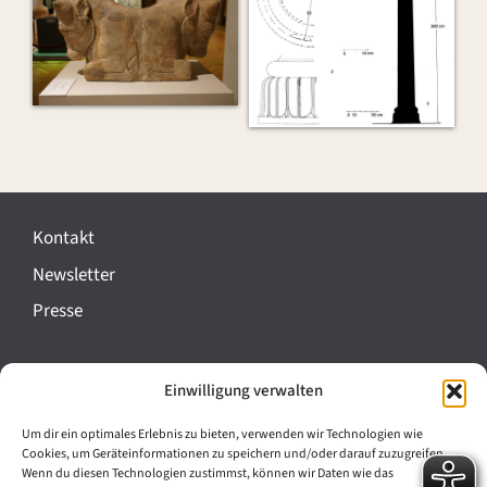
Kontakt
Newsletter
Presse
Impressum
Einwilligung verwalten
Datenschutz
Um dir ein optimales Erlebnis zu bieten, verwenden wir Technologien wie
Cookie-Richtlinie (EU)
Cookies, um Geräteinformationen zu speichern und/oder darauf zuzugreifen.
Wenn du diesen Technologien zustimmst, können wir Daten wie das