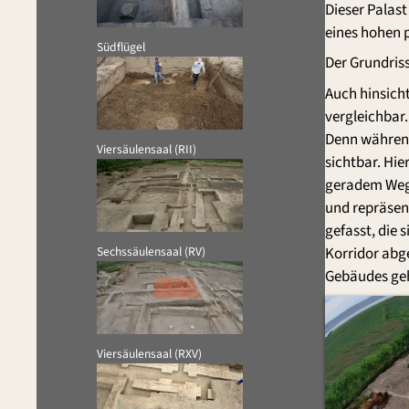
Dieser Palas
eines hohen 
Südflügel
Der Grundris
Auch hinsicht
vergleichbar
Denn während 
Viersäulensaal (RII)
sichtbar. Hi
geradem Wege
und repräsent
gefasst, die
Korridor abge
Sechssäulensaal (RV)
Gebäudes geh
Viersäulensaal (RXV)