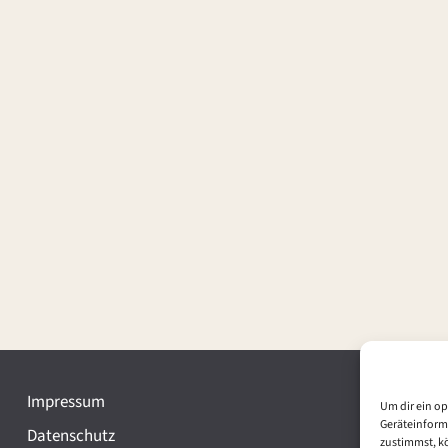
Impressum
Um dir ein op
Geräteinform
Datenschutz
zustimmst, kö