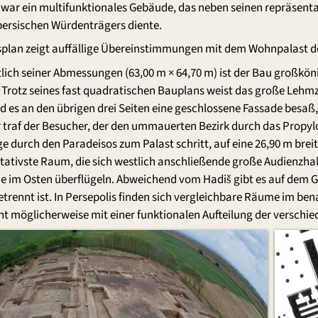
t war ein multifunktionales Gebäude, das neben seinen repräsent
persischen Würdenträgers diente.
splan zeigt auffällige Übereinstimmungen mit dem Wohnpalast des
lich seiner Abmessungen (63,00 m × 64,70 m) ist der Bau großkön
. Trotz seines fast quadratischen Bauplans weist das große Lehm
es an den übrigen drei Seiten eine geschlossene Fassade besaß, 
er traf der Besucher, der den ummauerten Bezirk durch das Propyl
 durch den Paradeisos zum Palast schritt, auf eine 26,90 m breit
ativste Raum, die sich westlich anschließende große Audienzhall
 sie im Osten überflügeln. Abweichend vom Hadiš gibt es auf dem 
trennt ist. In Persepolis finden sich vergleichbare Räume im be
t möglicherweise mit einer funktionalen Aufteilung der versch