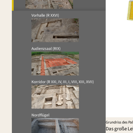
Vorhalle (R XXVI)
Audienzsaal (RIX)
Korridor (R XXI, IV, III, I, VIII, XIII, XVII)
Nordflügel
Grundriss des Pa
Das große Le