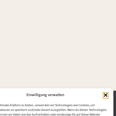
Einwilligung verwalten
Archiv
timales Erlebnis zu bieten, verwenden wir Technologien wie Cookies, um
ationen zu speichern und/oder darauf zuzugreifen. Wenn du diesen Technologien
Bavarikon
nnen wir Daten wie das Surfverhalten oder eindeutige IDs auf dieser Website