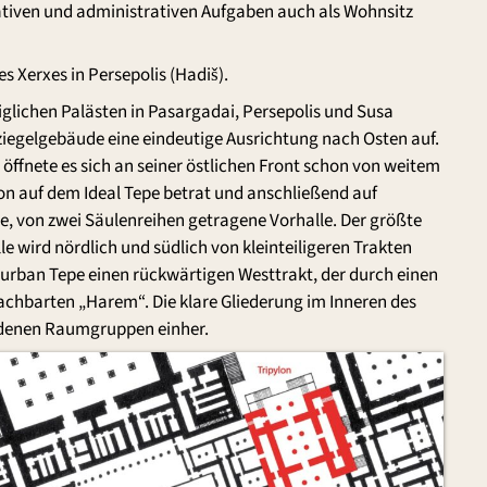
ativen und administrativen Aufgaben auch als Wohnsitz
 Xerxes in Persepolis (Hadiš).
iglichen Palästen in Pasargadai, Persepolis und Susa
ziegelgebäude eine eindeutige Ausrichtung nach Osten auf.
öffnete es sich an seiner östlichen Front schon von weitem
on auf dem Ideal Tepe betrat und anschließend auf
e, von zwei Säulenreihen getragene Vorhalle. Der größte
e wird nördlich und südlich von kleinteiligeren Trakten
Gurban Tepe einen rückwärtigen Westtrakt, der durch einen
nachbarten „Harem“. Die klare Gliederung im Inneren des
iedenen Raumgruppen einher.